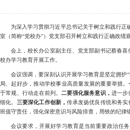
为深入学习贯彻习近平总书记关于树立和践行正
室（简称
“党校办”）
党支部召开树立和践行正确政绩
会上，
校长办公室副主任、党支部副书记蔡春喜
校办学习教育开展工作。
会议强调
，
要
深刻认识开展学习教育是坚定拥护
局、起好步，推动学校事业
高质量发展的
重要举措。
于常规、行动走在前列。
二要
强化服务意识，
进一步
细化。
三要
深化
工作
创新，
传承
发扬
优良
传统和务实
班值守责任，强化保密
意识
与风险排查，用铁的纪律
会议要求
，
开展好学习教育是当前重要政治任务