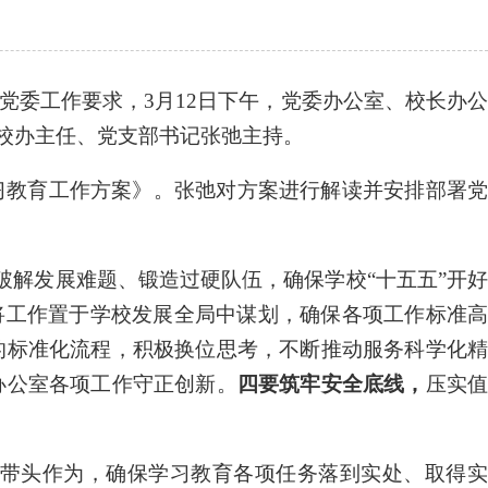
党委工作要求，
3月
12
日
下
午，党委办公室
、
校长办
校办主任、
党支部书记
张弛
主持。
习教育工作方案
》。张弛对方案进行解读并安排部署
是破解发展难题、锻造过硬队伍，确保学校“十五五”开
觉将工作置于学校发展全局中谋划，确保各项工作标准
的
标准化流程，
积极换位思考，不断
推动服务
科学化
办公室各项
工作
守正
创新。
四要
筑牢安全底线，
压实
带头作为，确保学习教育各项任务落到实处、取得