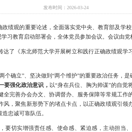
发布时间：2026-03-24
确政绩观的重要论述，全面落实
党中央、教育部
及学校
观学习教育启动部署会
，
全体党员参加会议。
会议由
党
传达了《
东北师范大学开展
树立和践行正确政绩观学
“两个确立”、坚决做到“两个维护”的重要政治任务，
一要
强化政治意识，
以
“身在兵位、胸为帅谋”的自
健全完善
办会办文、协调督办
、
服务保障
等常规工作
作风，聚焦新形势下
的堵点卡点
，以正确政绩观引领
锻造忠诚可靠队伍。
，要切实增强责任感、使命感、紧迫感，主动担当、