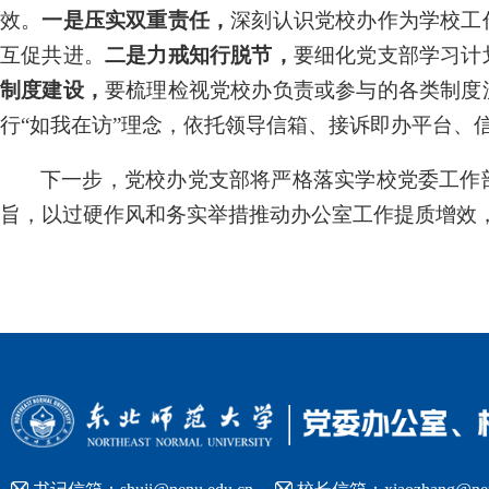
效。
一是
压实双重责任
，
深刻认识党校办作为学校工
互促共进。
二是
力戒知行脱节
，
要
细化
党
支部学习计
制度建设，
要
梳理检视
党校办
负责或参与的
各类
制度
行
“如我在访”理念，依托领导信箱、接诉即办平台、
下一步，
党校办
党支部将严格落实学校党委工作
旨，以过硬作风和务实举措推动办公室工作提质增效

