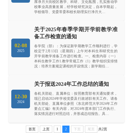
厚净月大街校区教学、科研、文化氛围，扎实推动学
校事业高质量发展，经学校研究决定，自本学期起，
学校领导、党委常委和校长助理实行净月大…
关于2025年春季学期开学前教学准
备工作检查的通知
02-08
各学院（部）：为保证新学期教学工作顺利进行，学
2025
校定于2月13日（星期四）上午对本科生和研究生的
开学前教学准备工作进行检查。一、检查内容（一）
本科生教学工作1.教学常规工作（1）教学组织安排情
况：培养方案规定课程的开设情况；新学期任…
关于报送2024年工作总结的通知
各机关部处、直属单位：按照教育部有关通知要求，
12-30
现已启动2024年学校党委及行政述职有关工作。请各
2024
机关部处、直属单位参照《东北师范大学2024年工作
要点汇编》有关内容，对2024年度本部门工作执行、
落实情况进行对照总结，并形成总结报告。具…
首页
上页
1
2
下页
尾页
共2页