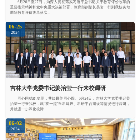
6月26日至27日，为深入贯彻落实习近平总书记关于教育评价改革的
重要指示精神和党中央重大决策部署，教育部副部长吴岩一行到我校实地
调研教育评价改革落实...
06-25
2024
吉林大学党委书记姜治莹一行来校调研
同心同德促发展，共绘最美同心圆。6月24日，吉林大学党委书记姜
治莹一行来我校，就“双一流”学科建设、科研平台建设等情况进行调研，
并就进一步深化校际...
06-02
2024