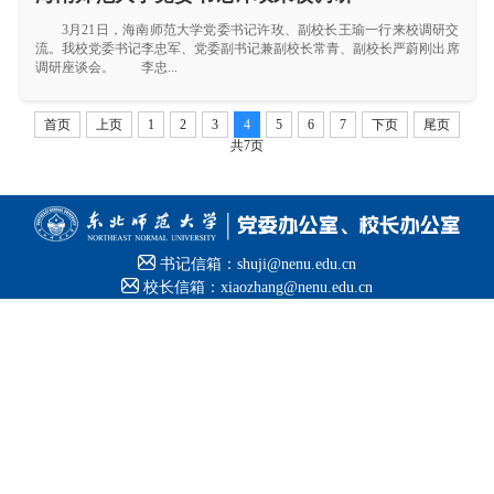
3月21日，海南师范大学党委书记许玫、副校长王瑜一行来校调研交
流。我校党委书记李忠军、党委副书记兼副校长常青、副校长严蔚刚出席
调研座谈会。 李忠...
首页
上页
1
2
3
4
5
6
7
下页
尾页
共7页

书记信箱：shuji@nenu.edu.cn

校长信箱：xiaozhang@nenu.edu.cn

信访信箱：xfb@nenu.edu.cn

校长公开电话：85098666
相关链接
东北师范大学
东北师范大学信息公开网
版权所有 © 2025 东北师范大学
党委办公室、校长办公室