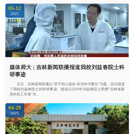
05-12
2025
媒体师大 | 吉林新闻联播报道我校刘益春院士科
研事迹
近日，吉林新闻联播以“坚守初心使命 担当时代重任”为题，采访报道
了我校刘益春院士的科研事迹。报道以2024年刘益春院士荣膺“吉林省最
美科技工作者”为...
04-29
2025